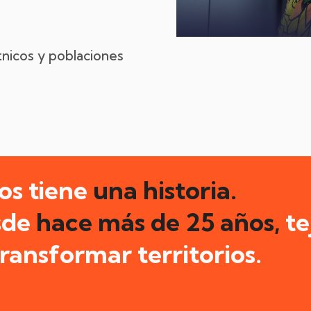
nicos y poblaciones
os tiene
una historia.
sde
hace más de 25 años,
te
ansformar territorios.