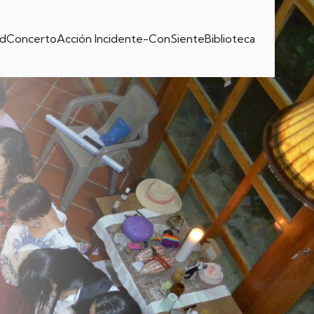
dConcerto
Acción Incidente-ConSiente
Biblioteca