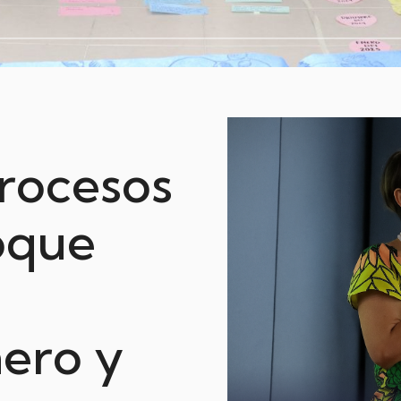
rocesos
oque
ero y