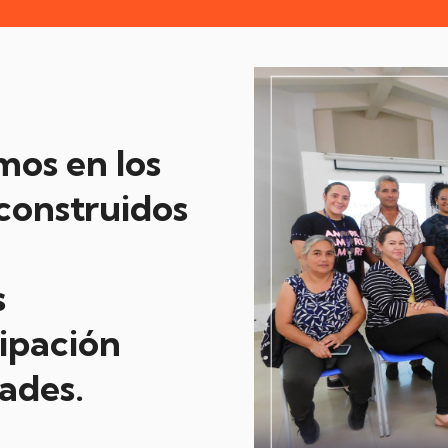
os en los
 construidos
s
cipación
ades.