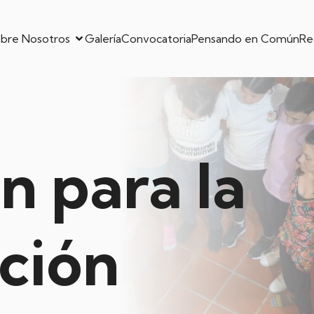
bre Nosotros
Galería
Convocatoria
Pensando en Común
Re
n para la
ación