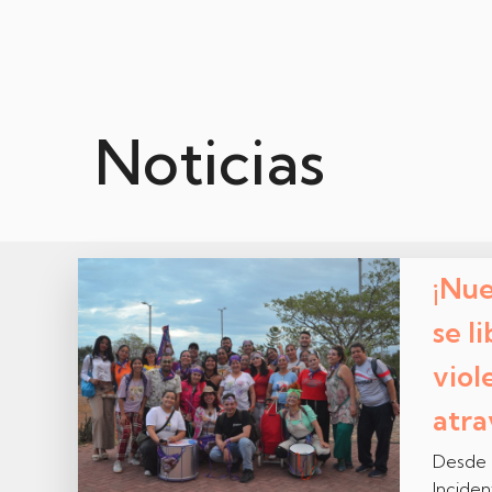
Noticias
¡Nue
se l
viol
atra
Desde 
Incide