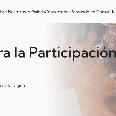
bre Nosotros
Galería
Convocatoria
Pensando en Común
Re
a la Participació
 de la región