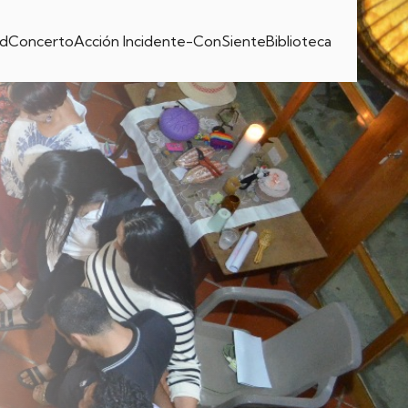
dConcerto
Acción Incidente-ConSiente
Biblioteca
n