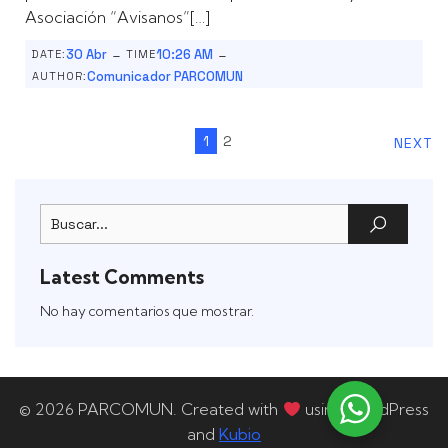
Asociación “Avisanos”[…]
-
-
30 Abr
10:26 AM
DATE:
TIME
Comunicador PARCOMUN
AUTHOR:
1
2
NEXT
Latest Comments
No hay comentarios que mostrar.
© 2026 PARCOMUN. Created with
using WordPress
and
Kubio