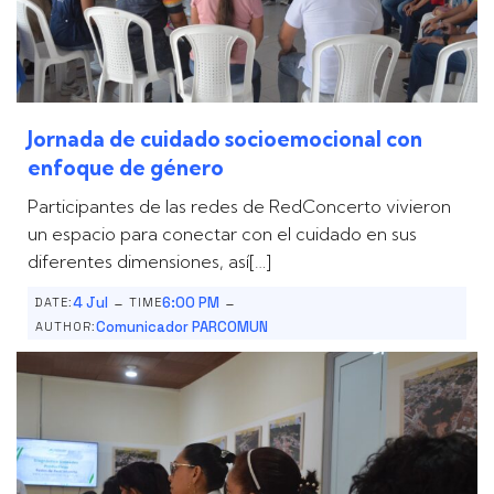
Jornada de cuidado socioemocional con
enfoque de género
Participantes de las redes de RedConcerto vivieron
un espacio para conectar con el cuidado en sus
diferentes dimensiones, así[…]
-
-
4 Jul
6:00 PM
DATE:
TIME
Comunicador PARCOMUN
AUTHOR: